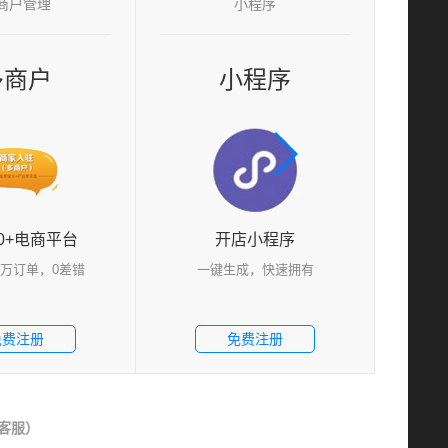
商户管理
小程序
商户
多商户
小程序
小程序
场动向
快上手，全自动，0漏单
快上手，全自动
帮商家快速对
规模一直以超30%的增
多商户(B2B2C)-商家入驻，独立店铺（可装
发，小程序是
4.2万亿元，已成为电商市
修）+智能返佣+智能订单拆分+商家子帐号
微信内被便捷
跨境电商在进出口贸易所
功能等；采用当今电子商务网站运营最佳模
使用体验
长，2014年已占比
式：平台自营与供应商店铺共存模式，极大
免费注
出口贸易的模式变革。
的丰富了平台商品，是成功电商企业的不二
+电商平台
0+电商平台
开店小程序
开店小程序
之选。
万订单，0差错
一键生成，快速拥有
一键生成，快速拥有
订单，0差错
免费注册
免费注册
免费注册
客服）