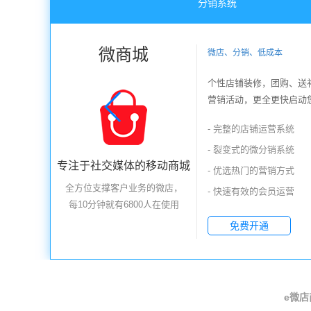
分销系统
微商城
微店、分销、低成本
，0漏单
接微信小程序，无需单独开
个性店铺装修，团购、送
一种新的开放能力，可以在
营销活动，更全更快启动
地获取和传播，具有出色的
- 完整的店铺运营系统
册
- 裂变式的微分销系统
专注于社交媒体的移动商城
- 优选热门的营销方式
全方位支撑客户业务的微店，
- 快速有效的会员运营
每10分钟就有6800人在使用
免费开通
e微