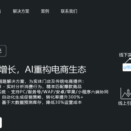
售
解决方案
案例
联系我们
零售
供货/批发/代理/分销
多模式多布局
建零售
助力企业打造全新的供货/
全面整合各业务模式
道会员
分销/采购/经销/一件代发模式
协助企业电商业务
敬请期待
方案
生鲜电商解决方案
女装电