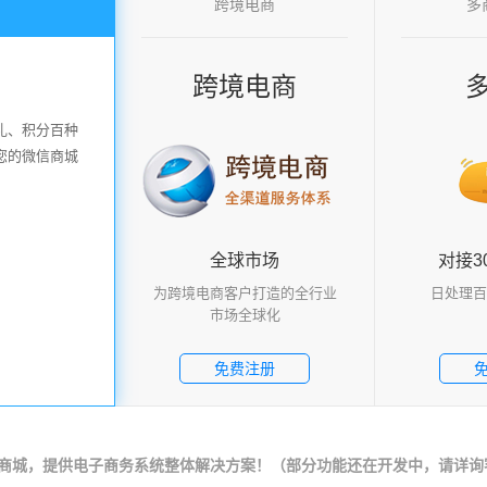
跨境电商
多
跨境电商
跨境电商
多
洞察全球情报 把握市
礼、积分百种
近年来我国跨境电商
您的微信商城
速增长，2014年达
场的新引擎；同时
占比重逐年大幅度增
14.5%，引领了进
全球市场
全球市场
对接30
对接3
免费注册
为跨境电商客户打造的全行业
为跨境电商客户打造的全行业
日处理百
日处理百万
市场全球化
市场全球化
免费注册
店商城，提供电子商务系统整体解决方案！（部分功能还在开发中，请详询