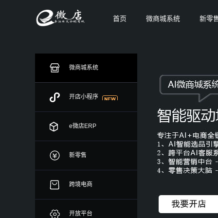
首页
微商城系统
新零
开店零售直营系统
业务场景
微商城系统
开店小程序
门店/移动/社交/微商
多渠道零售/官方
有效结合移动/社交/门店业务
实现多渠道布局，自
微商城
开店小程序
帮企业拓展移动新零售格局
官网，一体化管理各渠
e微店ERP
新零售
行业解决方案
跨境电商
跨境电商解决方案
O2O解决
开放平台