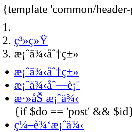
{template 'common/header-
ç³»ç»Ÿ
æ¡ˆä¾‹åˆ†ç±»
æ¡ˆä¾‹åˆ†ç±»
æ¡ˆä¾‹åˆ—è¡¨
æ·»åŠ æ¡ˆä¾‹
{if $do == 'post' && $id
ç¼–è¾‘æ¡ˆä¾‹