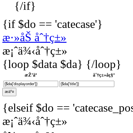
{/if}
{if $do == 'catecase'}
æ·»åŠ åˆ†ç±»
æ¡ˆä¾‹åˆ†ç±»
{loop $data $da} {/loop}
æŽ’åº
åˆ†ç±»åç§°
{elseif $do == 'catecase_pos
æ¡ˆä¾‹åˆ†ç±»