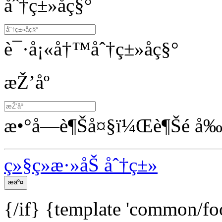
åˆ†ç±»åç§°
è¯·å¡«å†™åˆ†ç±»åç§°
æŽ’åº
æ•°å­—è¶Šå¤§ï¼Œè¶Šé å‰
ç»§ç»­æ·»åŠ åˆ†ç±»
{/if}
{template 'common/fo